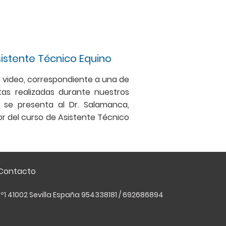
istente Técnico Equino
 video, correspondiente a una de
itas realizadas durante nuestros
, se presenta al Dr. Salamanca,
r del curso de Asistente Técnico
Contacto
º1 41002 Sevilla España 954338181 / 692686894