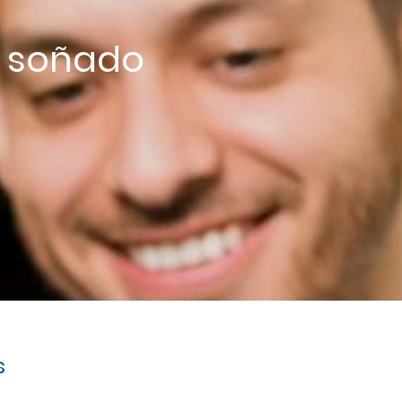
s soñado
s