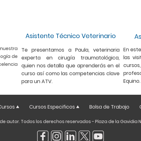
Asistente Técnico Veterinario
As
 nuestra
En este
Te presentamos a Paula, veterinaria
logía de
las vis
experta en cirugía traumatológica,
celencia
cursos
quien nos detalla que aprenderás en el
profeso
curso así como las competencias clave
Equino.
para un ATV.
Cursos
Cursos Especificos
Bolsa de Trabajo
e autor. Todos los derechos reservados - Plaza de la Gavidia N